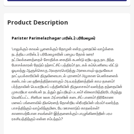
Product Description
Parister Parimelazhagar பாரிஸ்டர் பரிமேலழகர்
‘பாலுக்கும் காவல் பூனைக்கும் தோழன் என்ற முறையில் வாழ்க்கை 
நடத்திய பாரிஸ்டர் பரிமேலழகரின் பழைய தோல் உரை! 
நட்பிலக்கணத்தைச் சோதிக்க கைதிக் கூண்டு ஏறிய ஒரு நாடறிந்த 
மோசக்காரன் தேடும் நற்சாட்சிப் பத்திரம்! நாடகக் கம்பெனியை விட்டு 
ஓடிவந்து ஆளுக்கொரு அவதாரமெடுத்து அலைபாயும் ஒருமலேயா 
நாட்டியக்காரியின் திருவிளையாடல் புராணம்! அழகான பெண்களைக் 
கண்டால் பல ஹீனத்திற்காளாகும் அபயரத்தினத்தின் காம தகனம்! 
பர்த்தாவின் பெயரறியாப் பத்தினியின் திருவாசகம்! வளர்த்த தந்தையின் 
முகமறியா வாலிபன் நடத்தும் துப்பறியும் படலம்! விசுவாமித்திரரிடமிருந்து 
வெளிப்பட்ட சினிமா உலக அப்சரஸின் கடைசிப் பாணம்! திரிகோண 
மலைப் பங்களாவில் திடீரெனத் தோன்றிய ஸ்ரீமதியின் மர்மம்! வளர்த்த 
பாசத்திற்கும் வாழ்விற்குமிடையே ஊசலாடும் காதலர்கள்! 
காணாமற்போன சவங்கள்!-இத்தனைக்கும் பாழுங்கிணற்றின் பரம 
ரகசியத்திற்கும் என்ன சம்பந்தம்? 