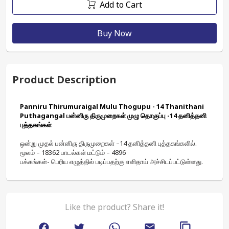
Add to Cart
Buy Now
Product Description
Panniru Thirumuraigal Mulu Thogupu - 14 Thanithani 
Puthagangal பன்னிரு திருமுறைகள் முழு தொகுப்பு -14 தனித்தனி 
புத்தகங்கள்
ஒன்று முதல் பன்னிரு
திருமுறைகள்
 –14 
தனித்தனி புத்தகங்களில். 
மூலம்
 – 18362 
பாடல்கள்
மட்டும்
 – 4896 
பக்கங்கள்- 
பெரிய
எழுத்தில்
படிப்பதற்கு
எளிதாய்
அச்சிடப்பட்டுள்ளது.
Like the product? Share it!