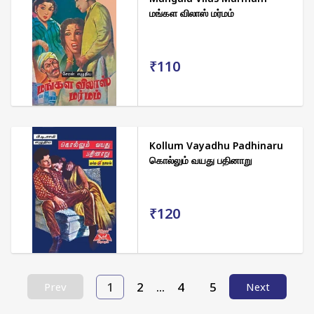
மங்கள விலாஸ் மர்மம்
₹110
Kollum Vayadhu Padhinaru
கொல்லும் வயது பதினாறு
₹120
1
2
...
4
5
Prev
Next