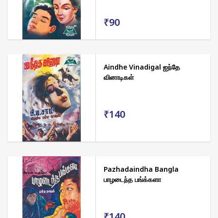
₹90
Aindhe Vinadigal ஐந்தே
வினாடிகள்
₹140
Pazhadaindha Bangla
பாழடைந்த பங்க்களா
₹140